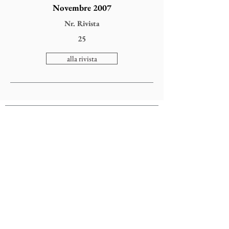
Novembre 2007
Nr. Rivista
25
alla rivista
Colophonarte
Via Torricelle, 1
32100 Belluno - Italy
P.IVA
01000260255
Tel.
0437941480
-
3482663565
email:
comunicazionecolophon@gmail.com
Privacy Cookies Policy
Annulla Iscrizione