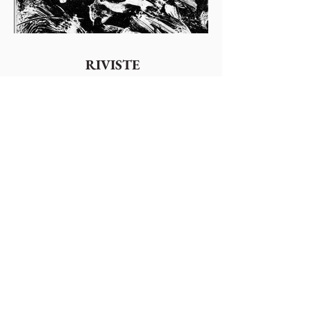
RIVISTE
guarda le riviste >
Colophonarte
Via Torricelle, 1
32100 Belluno - Italy
P.IVA
01000260255
Tel.
0437941480
-
3482663565
email:
comunicazionecolophon@gmail.com
Privacy Cookies Policy
Annulla Iscrizione