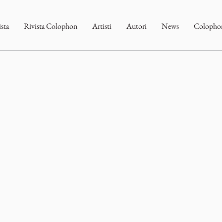
ista
Rivista Colophon
Artisti
Autori
News
Colophon