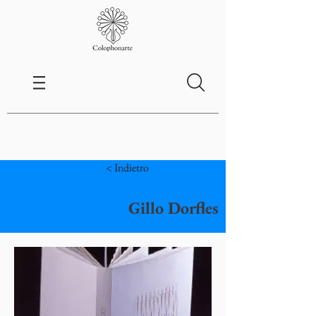
< Indietro
Gillo Dorfles