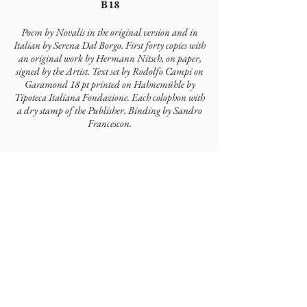
B18
Poem by Novalis in the original version and in
Italian by Serena Dal Borgo. First forty copies with
an original work by Hermann Nitsch, on paper,
signed by the Artist. Text set by Rodolfo Campi on
Garamond 18 pt printed on Hahnemühle by
Tipoteca Italiana Fondazione. Each colophon with
a dry stamp of the Publisher. Binding by Sandro
Francescon.
Autori
Novalis
Artisti
Hermann Nitsch
Colophonarte
Via Torricelle, 1